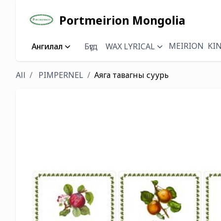
Portmeirion Mongolia
MEIRION
KI
Ангилал
Бүгд
WAX LYRICAL
All
PIMPERNEL
Аяга тавагны суурь