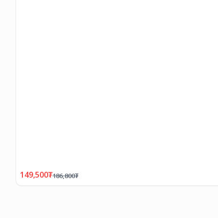
149,500
₮
186,800
₮