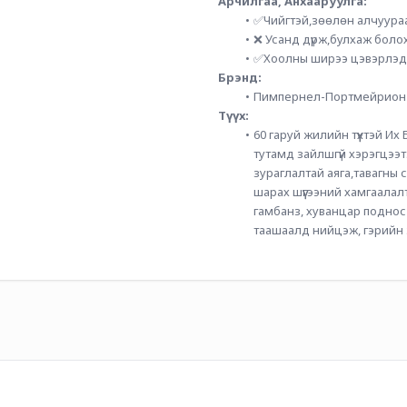
Арчилгаа, Анхааруулга:
✅Чийгтэй,зөөлөн алчуура
❌ Усанд дүрж,булхаж болохг
✅Хоолны ширээ цэвэрлэдэ
Брэнд: 
Пимпернел-Портмейрион
Түүх:
60 гаруй жилийн түүхтэй И
тутамд зайлшгүй хэрэгцээт
зураглалтай аяга,тавагны 
шарах шүүгээний хамгаалал
гамбанз, хуванцар поднос 
таашаалд нийцэж, гэрийн 