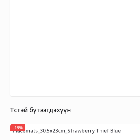
Төстэй бүтээгдэхүүн
-
19
%
Placemats_30.5x23cm_Strawberry Thief Blue