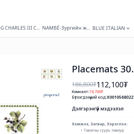
NG CHARLES III CORONATION
NAMBÉ-Зургийн жааз
BLUE ITALIAN
Placemats 30
112,100₮
186,800
₮
Хэмнэлт:
74,700
₮
Бүтээгдэхүүний код:
X0010568022
Дэлгэрэнгүй мэдээлэл
Хэмжээ, Загвар, Хэрэглээ: 
Тавагны суурь тавиур