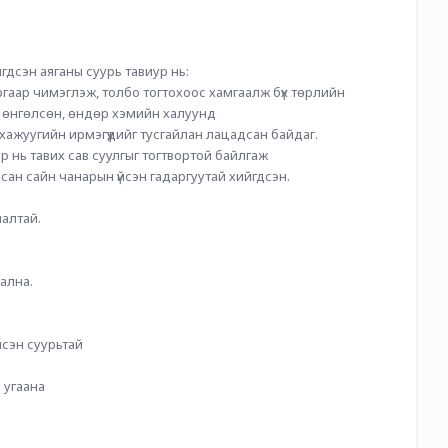
гдсэн аяганы суурь тавиур нь:
гаар чимэглэж, толбо тогтохоос хамгаалж бүх төрлийн 
өнгөлсөн, өндөр хэмийн халуунд 
хажуугийн ирмэгүүдийг тусгайлан лацадсан байдаг.
 нь тавих сав суулгыг тогтвортой байлгаж 
ан сайн чанарын үйсэн гадаргуутай хийгдсэн.
алтай.
ална.
йсэн суурьтай
 угаана