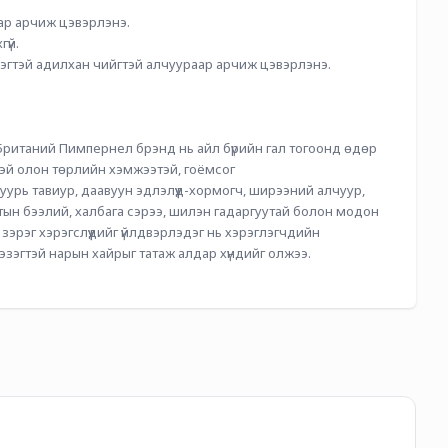
ар арчиж цэвэрлэнэ.
үй.
гтэй адилхан чийгтэй алчуураар арчиж цэвэрлэнэ.
х Британий Пимпернел брэнд нь айл бүрийн гал тогоонд өдөр 
эй олон төрлийн хэмжээтэй, гоёмсог 
суурь тавиур, даавуун эдлэлүүд-хормогч, ширээний алчуур, 
тын бээлий, халбага сэрээ, шилэн гадаргуутай болон модон 
зэрэг хэрэгслүүдийг үйлдвэрлэдэг нь хэрэглэгчдийн 
эзэгтэй нарын хайрыг татаж алдар хүндийг олжээ.
Ch