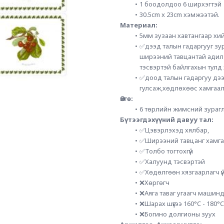
1 боодолдоо 6 ширхэгтэй
30.5cm x 23cm хэмжээтэй.
Материал:
5мм зузаан хавтангаар хий
✅дээд талын гадаргууг зур
ширээний тавцантай адил 
тэсвэртэй байлгахын тулд 
✅доод талын гадаргуу дээр
гулсаж,хөдлөхөөс хамгаалс
Өнгө:
6 төрлийн жимсний зурагл
Бүтээгдэхүүний давуу тал:
✅Цэвэрлэхэд хялбар,
✅Ширээний тавцанг хамга
✅Толбо тогтохгүй
✅Халуунд тэсвэртэй
✅Хөдөлгөөн хязгаарлагч ү
❌Хөргөгч
❌Аяга таваг угаагч машинд
❌Шарах шүүгээ 160°C - 180°C
❌Богино долгионы зуух