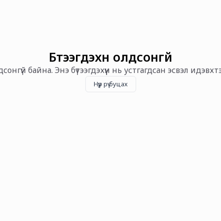
Бүтээгдэхүүн олдсонгүй
олдсонгүй байна. Энэ бүтээгдэхүүн нь устгагдсан эсвэл идэвх
Нүүр рүү буцах