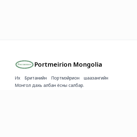
Portmeirion Mongolia
Их Британийн Портмэйрион шаазангийн
Монгол дахь албан ёсны салбар.
2026
©
Онлайн худалдааг хөгжүүлэгч
платформ.