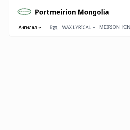
Portmeirion Mongolia
MEIRION
KI
Ангилал
Бүгд
WAX LYRICAL