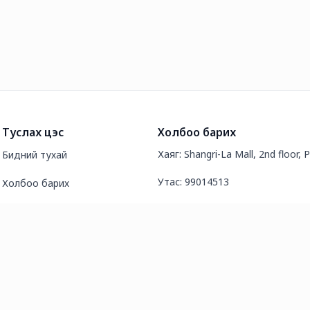
Туслах цэс
Холбоо барих
Хаяг: Shangri-La Mall, 2nd floor, 
Бидний тухай
Утас: 99014513
Холбоо барих
И-мэйл хаяг: amarstarsllc@gmai
Түгээмэл асуултууд
Нийтлэл