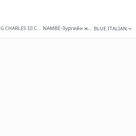
NG CHARLES III CORONATION
NAMBÉ-Зургийн жааз
BLUE ITALIAN