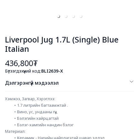
Liverpool Jug 1.7L (Single) Blue
Italian
436,800₮
Бүтээгдэхүүний код:
BLI2639-X
Дэлгэрэнгүй мэдээлэл
Хэмжээ, Загвар, Хэрэглээ: 
1.7 литрийн багтаамжтай .
Вино, ус, ундааны гүц
Бэлэгийн хайрцагтай
Бэлэг-хамгийн нандин бэлэг
Материал:
Керамик - Нарийн найрлагатай шавар эдлэл