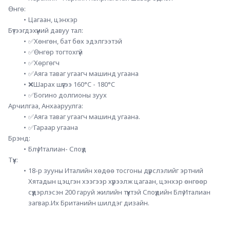
Өнгө: 
Цагаан, цэнхэр
Бүтээгдэхүүний давуу тал:
✅Хөнгөн, бат бөх эдэлгээтэй
✅Өнгөр тогтохгүй
✅Хөргөгч
✅Аяга таваг угаагч машинд угаана
❌Шарах шүүгээ 160°C - 180°C
✅Богино долгионы зуух
Арчилгаа, Анхааруулга:
✅Аяга таваг угаагч машинд угаана.
✅Гараар угаана
Брэнд: 
Блү Италиан- Споүд
Түүх:
18-р зууны Италийн хөдөө тосгоны дүрслэлийг эртний 
Хятадын цэцгэн хээгээр хүрээлж цагаан, цэнхэр өнгөөр 
сүүдэрлэсэн 200 гаруй жилийн түүхтэй Споүдийн Блү Италиан 
загвар.Их Британийн шилдэг дизайн.