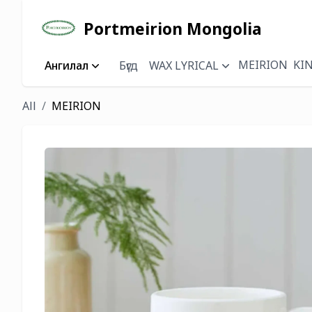
Portmeirion Mongolia
MEIRION
KI
Ангилал
Бүгд
WAX LYRICAL
All
MEIRION