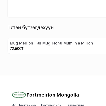
Төстэй бүтээгдэхүүн
Mug Meirion_Tall Mug_Floral Mum in a Million
72,600
₮
Portmeirion Mongolia
Их Британийн Портмэйрион шаазангийн