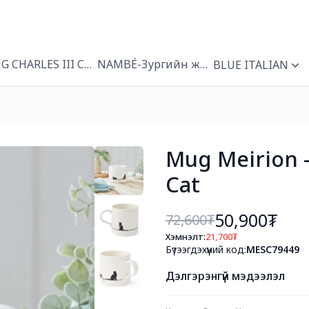
NG CHARLES III CORONATION
NAMBÉ-Зургийн жааз
BLUE ITALIAN
Mug Meirion -
Cat
50,900₮
72,600
₮
Хэмнэлт:
21,700
₮
Бүтээгдэхүүний код:
MESC79449
Дэлгэрэнгүй мэдээлэл