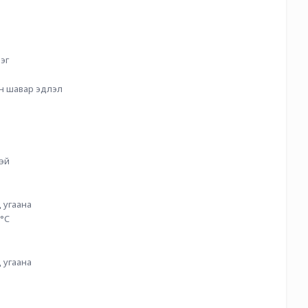
эг
н шавар эдлэл
тэй
 угаана
0°C
 угаана