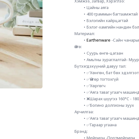
Хэмжээ, Загвар, Хэрэглээ: 
Цайны аяга
400 граммын багтаамжтай
Бэлэгийн хайрцагтай
Бэлэг-хамгийн нандин бэл
Материал:
Earthenware
 -Сайн чанары
Өнгө: 
Суурь өнгө-цагаан
Амьтны зураглалтай- Муур
Бүтээгдэхүүний давуу тал:
✅Хөнгөн, бат бөх эдэлгээ
✅Өнгөр тогтохгүй
✅Хөргөгч
✅Аяга таваг угаагч машинд
❌Шарах шүүгээ 160°C - 18
✅Богино долгионы зуух
Арчилгаа:
✅Аяга таваг угаагч машинд
✅Гараар угаана
Брэнд: 
Мейрион -Портмейрион