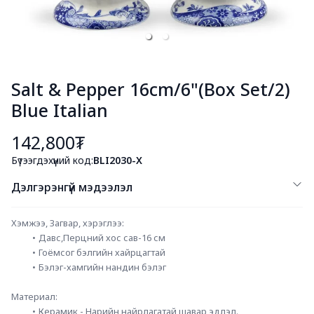
Salt & Pepper 16cm/6"(Box Set/2)
Blue Italian
142,800₮
Бүтээгдэхүүний код:
BLI2030-X
Дэлгэрэнгүй мэдээлэл
Хэмжээ, Загвар, хэрэглээ: 
Давс,Перцний хос сав-16 см
Гоёмсог бэлгийн хайрцагтай
Бэлэг-хамгийн нандин бэлэг
Материал:
Керамик - Нарийн найрлагатай шавар эдлэл.