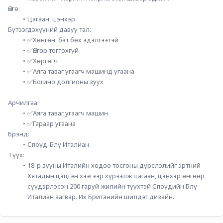
Өнгө: 
Цагаан, цэнхэр
Бүтээгдэхүүний давуу тал:
✅Хөнгөн, бат бөх эдэлгээтэй
✅Өнгөр тогтохгүй
✅Хөргөгч
✅Аяга таваг угаагч машинд угаана
✅Богино долгионы зуух
Арчилгаа:
✅Аяга таваг угаагч машин
✅Гараар угаана
Брэнд: 
Споүд-Блү Италиан
Түүх:
18-р зууны Италийн хөдөө тосгоны дүрслэлийг эртний 
Хятадын цэцгэн хээгээр хүрээлж цагаан, цэнхэр өнгөөр 
сүүдэрлэсэн 200 гаруй жилийн түүхтэй Споүдийн Блү 
Италиан загвар. Их Британийн шилдэг дизайн.