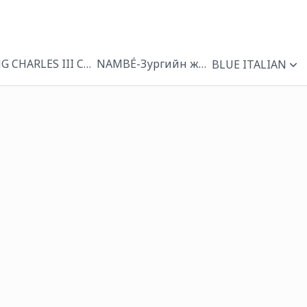
NG CHARLES III CORONATION
NAMBÉ-Зургийн жааз
BLUE ITALIAN