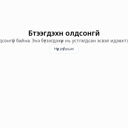
Бүтээгдэхүүн олдсонгүй
олдсонгүй байна. Энэ бүтээгдэхүүн нь устгагдсан эсвэл идэвх
Нүүр рүү буцах