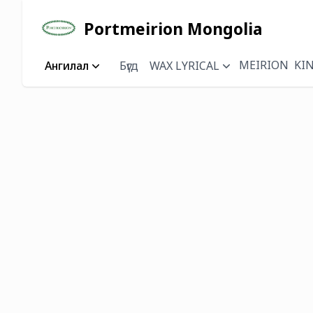
Portmeirion Mongolia
MEIRION
KI
Ангилал
Бүгд
WAX LYRICAL