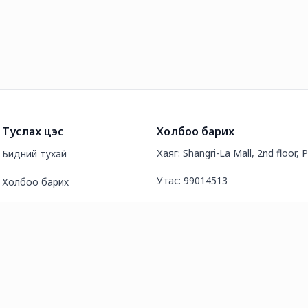
Туслах цэс
Холбоо барих
Хаяг: Shangri-La Mall, 2nd floor, 
Бидний тухай
Утас: 99014513
Холбоо барих
И-мэйл хаяг: amarstarsllc@gmai
Түгээмэл асуултууд
Нийтлэл