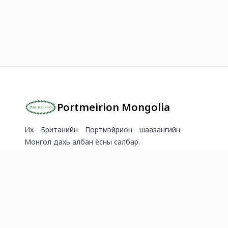
Portmeirion Mongolia
Их Британийн Портмэйрион шаазангийн
Монгол дахь албан ёсны салбар.
2026
©
Онлайн худалдааг хөгжүүлэгч
платформ.