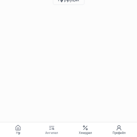
Нүүр
Ангилал
Хямдрал
Профайл