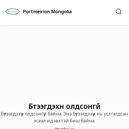
Portmeirion Mongolia
Бүтээгдэхүүн олдсонгүй
Бүтээгдэхүүн олдсонгүй байна. Энэ бүтээгдэхүүн нь устгагдсан
эсвэл идэвхтэй биш байна.
Нүүр рүү буцах