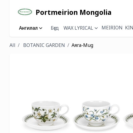
Portmeirion Mongolia
MEIRION
KI
Ангилал
Бүгд
WAX LYRICAL
All
BOTANIC GARDEN
Аяга-Mug