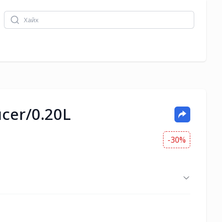
cer/0.20L
-30%