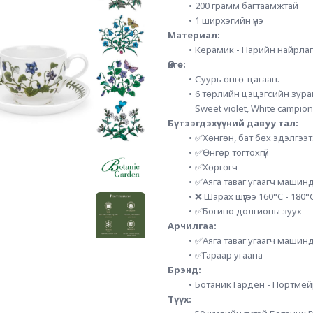
200 грамм багтаамжтай
1 ширхэгийн үнэ
Материал:
Керамик - Нарийн найрла
Өнгө:
Суурь өнгө-цагаан.
6 төрлийн цэцэгсийн зурагл
Sweet violet, White campion
Бүтээгдэхүүний давуу тал:
✅Хөнгөн, бат бөх эдэлгээ
✅Өнгөр тогтохгүй
✅Хөргөгч
✅Аяга таваг угаагч машинд
❌ Шарах шүүгээ 160°C - 180°
✅Богино долгионы зуух
Арчилгаа:
✅Аяга таваг угаагч машинд
✅Гараар угаана
Брэнд: 
Ботаник Гарден - Портме
Түүх: