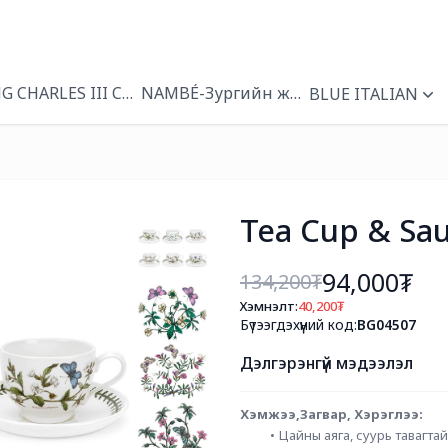
NG CHARLES III CORONATION
NAMBÉ-Зургийн жааз
BLUE ITALIAN
Tea Cup & Sau
94,000₮
134,200
₮
Хэмнэлт:
40,200
₮
Бүтээгдэхүүний код:
BG04507
Дэлгэрэнгүй мэдээлэл
Хэмжээ,Загвар, Хэрэглээ: 
Цайны аяга, суурь тавагтай