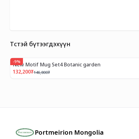
Төстэй бүтээгдэхүүн
-
9
%
New Motif Mug Set4 Botanic garden
132,200
₮
146,800
₮
Portmeirion Mongolia