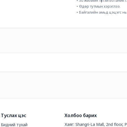
50 жилийн түүхтэй Ботаник 
Өдөр тутмын хэрэглээ.
Байгалийн амьд цэцэгс нь а
Туслах цэс
Холбоо барих
Хаяг: Shangri-La Mall, 2nd floor, 
Бидний тухай