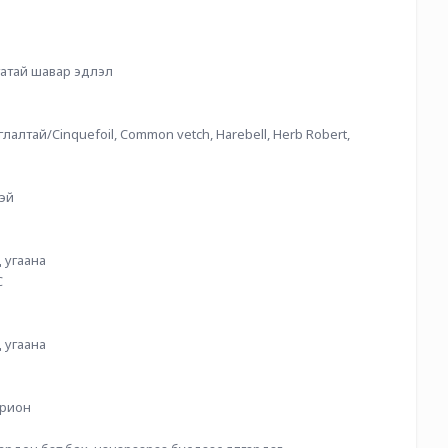
гатай шавар эдлэл
алтай/Cinquefoil, Common vetch, Harebell, Herb Robert, 
тэй
 угаана
C
 угаана
йрион