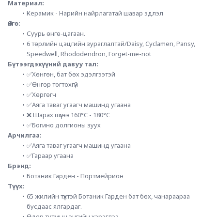
Материал:
Керамик - Нарийн найрлагатай шавар эдлэл
Өнгө:
Суурь өнгө-цагаан.
6 төрлийн цэцгийн зураглалтай/Daisy, Cyclamen, Pansy, 
Speedwell, Rhododendron, Forget-me-not
Бүтээгдэхүүний давуу тал:
✅Хөнгөн, бат бөх эдэлгээтэй
✅Өнгөр тогтохгүй
✅Хөргөгч
✅Аяга таваг угаагч машинд угаана
❌ Шарах шүүгээ 160°C - 180°C
✅Богино долгионы зуух
Арчилгаа:
✅Аяга таваг угаагч машинд угаана
✅Гараар угаана
Брэнд: 
Ботаник Гарден - Портмейрион
Түүх:
65 жилийн түүхтэй Ботаник Гарден бат бөх, чанараараа 
бусдаас ялгардаг.
Өдөр тутмын энгийн хэрэглээ.