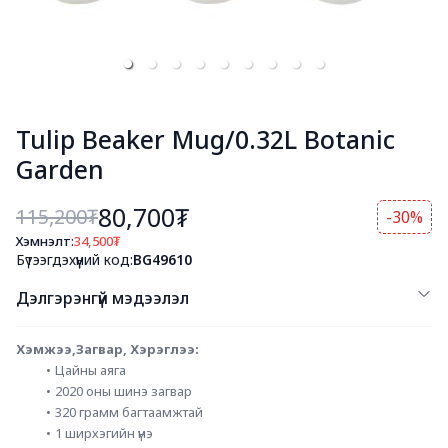
Tulip Beaker Mug/0.32L Botanic
Garden
80,700₮
115,200
₮
-30%
Хэмнэлт:
34,500
₮
Бүтээгдэхүүний код:
BG49610
Дэлгэрэнгүй мэдээлэл
Хэмжээ,Загвар, Хэрэглээ: 
Цайны аяга
2020 оны шинэ загвар
320 грамм багтаамжтай
1 ширхэгийн үнэ