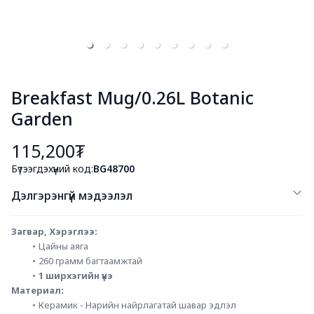
Breakfast Mug/0.26L Botanic
Garden
115,200₮
Бүтээгдэхүүний код:
BG48700
Дэлгэрэнгүй мэдээлэл
Загвар, Хэрэглээ: 
Цайны аяга
260 грамм багтаамжтай
1 ширхэгийн үнэ
Материал:
Керамик - Нарийн найрлагатай шавар эдлэл