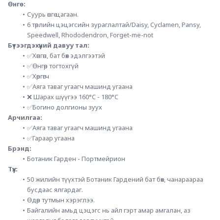
Өнгө:
Суурь өнгө-цагаан.
6 төрлийн цэцэгсийн зураглалтай/Daisy, Cyclamen, Pansy, 
Speedwell, Rhododendron, Forget-me-not
Бүтээгдэхүүний давуу тал:
✅Хөнгөн, бат бөх эдэлгээтэй
✅Өнгөр тогтохгүй
✅Хөргөгч
✅Аяга таваг угаагч машинд угаана
❌ Шарах шүүгээ 160°C - 180°C
✅Богино долгионы зуух
Арчилгаа:
✅Аяга таваг угаагч машинд угаана
✅Гараар угаана
Брэнд: 
Ботаник Гарден - Портмейрион
Түүх:
50 жилийн түүхтэй Ботаник Гардений бат бөх, чанараараа 
бусдаас ялгардаг.
Өдөр тутмын хэрэглээ.
Байгалийн амьд цэцэгс нь айл гэрт амар амгалан, аз 