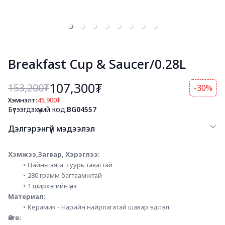
Breakfast Cup & Saucer/0.28L
107,300₮
153,200
₮
-30%
Хэмнэлт:
45,900
₮
Бүтээгдэхүүний код:
BG04557
Дэлгэрэнгүй мэдээлэл
Хэмжээ,Загвар, Хэрэглээ: 
Цайны аяга, суурь тавагтай
280 грамм багтаамжтай
1 ширхэгийн үнэ
Материал:
Керамик - Нарийн найрлагатай шавар эдлэл
Өнгө: