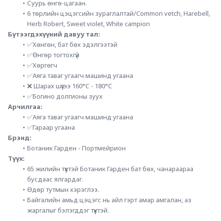
Суурь өнгө-цагаан.
6 төрлийн цэцэгсийн зураглалтай/Common vetch, Harebell, 
Herb Robert, Sweet violet, White campion
Бүтээгдэхүүний давуу тал:
✅Хөнгөн, бат бөх эдэлгээтэй
✅Өнгөр тогтохгүй
✅Хөргөгч
✅Аяга таваг угаагч машинд угаана
❌ Шарах шүүгээ 160°C - 180°C
✅Богино долгионы зуух
Арчилгаа:
✅Аяга таваг угаагч машинд угаана
✅Гараар угаана
Брэнд: 
Ботаник Гарден - Портмейрион
Түүх:
65 жилийн түүхтэй Ботаник Гарден бат бөх, чанараараа 
бусдаас ялгардаг.
Өдөр тутмын хэрэглээ.
Байгалийн амьд цэцэгс нь айл гэрт амар амгалан, аз 
жаргалыг бэлэгддэг түүхтэй.